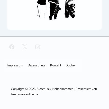
Footer-
Impres­sum
Daten­schutz
Kon­takt
Suche
Menü
Copyright © 2026
Blasmusik-Hohenkammer
| Präsentiert von
Responsive-Theme