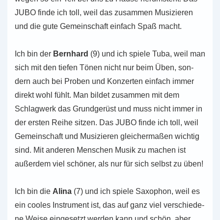
JUBO finde ich toll, weil das zusam­men Musi­zie­ren
und die gute Gemein­schaft ein­fach Spaß macht.
Ich bin der
Bern­hard
(9) und ich spiele Tuba, weil man
sich mit den tiefen Tönen nicht nur beim Üben, son­
dern auch bei Proben und Kon­zer­ten ein­fach immer
direkt wohl fühlt. Man bildet zusam­men mit dem
Schlag­werk das Grund­ge­rüst und muss nicht immer in
der ersten Reihe sitzen. Das JUBO finde ich toll, weil
Gemein­schaft und Musi­zie­ren glei­cher­ma­ßen wich­tig
sind. Mit ande­ren Men­schen Musik zu machen ist
außer­dem viel schö­ner, als nur für sich selbst zu üben!
Ich bin die
Alina
(7) und ich spiele Saxo­phon, weil es
ein cooles Instru­ment ist, das auf ganz viel ver­schie­de­
ne Weise ein­ge­setzt werden kann und schön, aber