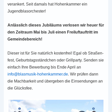
ver­an­kert. Seit damals hat Hohen­kam­mer ein
Jugendblasorchester!
Anläss­lich dieses Jubi­lä­ums ver­lo­sen wir heuer für
den Zeit­raum Mai bis Juli einen Frei­luft­auf­tritt im
Gemeindebereich!
Dieser ist für Sie natür­lich kos­ten­frei! Egal ob Stra­ßen­
fest, Geburts­tags­ständ­chen oder Grill­par­ty. Senden sie
ein­fach Ihre Bewer­bung bis Ende April an
info@blasmusik-hohenkammer.de
. Wir prüfen dann
die Mach­bar­keit und über­ge­ben die Ein­sen­dun­gen an
die Glücksfee.