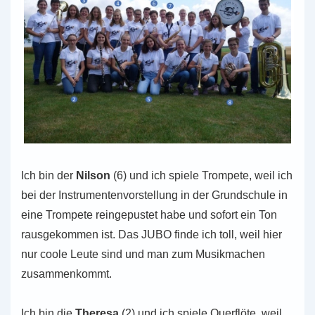
Ich bin der
Nilson
(6) und ich spiele Trom­pe­te, weil ich
bei der Instru­men­ten­vor­stel­lung in der Grund­schu­le in
eine Trom­pe­te rein­ge­pus­tet habe und sofort ein Ton
raus­ge­kom­men ist. Das JUBO finde ich toll, weil hier
nur coole Leute sind und man zum Musik­ma­chen
zusammenkommt.
Ich bin die
The­re­sa
(2) und ich spiele Quer­flö­te, weil