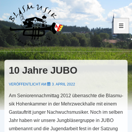
↓
Zum
Inhalt
ME
10 Jahre JUBO
VERÖFFENTLICHT AM
3. APRIL 2022
Am Senio­ren­nach­mit­tag 2012 über­rasch­te die Blas­mu­
sik Hohen­kam­mer in der Mehr­zweck­hal­le mit einem
Gast­auf­tritt junger Nach­wuchs­mu­si­ker. Noch im selben
Jahr haben wir unsere Jung­blä­ser­grup­pe in JUBO
umbe­nannt und die Jugend­ar­beit fest in der Sat­zung