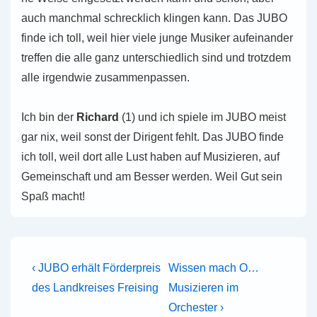
auch manch­mal schreck­lich klin­gen kann. Das JUBO
finde ich toll, weil hier viele junge Musi­ker auf­ein­an­der
tref­fen die alle ganz unter­schied­lich sind und trotz­dem
alle irgend­wie zusammenpassen.
Ich bin der
Richard
(1) und ich spiele im JUBO meist
gar nix, weil sonst der Diri­gent fehlt. Das JUBO finde
ich toll, weil dort alle Lust haben auf Musi­zie­ren, auf
Gemein­schaft und am Besser werden. Weil Gut sein
Spaß macht!
Beitragsnavigation
Vorheriger
Nächster
‹ JUBO erhält För­der­preis
Wissen mach O…
Beitrag
Beitrag
des Land­krei­ses Freising
Musi­zie­ren im
ist
ist
Orchester ›