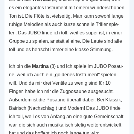
es ein ele­gan­tes Instru­ment mit einem wun­der­schö­nen
Ton ist. Die Flöte ist viel­sei­tig. Man kann sowohl lange
ruhige Melo­dien als auch kurze schnel­le Tril­ler spie­
len. Das JUBO finde ich toll, weil es super ist, in einer
Gruppe zu spie­len, anstatt allei­ne. Die Leute sind alle
toll und es herrscht immer eine klasse Stimmung.
Ich bin die
Mar­ti­na
(3) und ich spiele im JUBO Posau­
ne, weil ich auch ein „gol­de­nes Instru­ment“ spie­len
will. Und da mir drei Ven­ti­le zu wenig sind für 10
Finger, habe ich mir die Zug­po­sau­ne aus­ge­sucht.
Außer­dem ist die Posau­ne über­all dabei: Bei Klas­sik,
Bai­risch (Nach­schlag!) und Modern! Das JUBO finde
ich toll, weil es von Anfang an eine gute Gemein­schaft
war, die sich auch musi­ka­lisch stetig wei­ter­ent­wi­ckelt
hat und das hof­fent­lich noch lange tun wird.