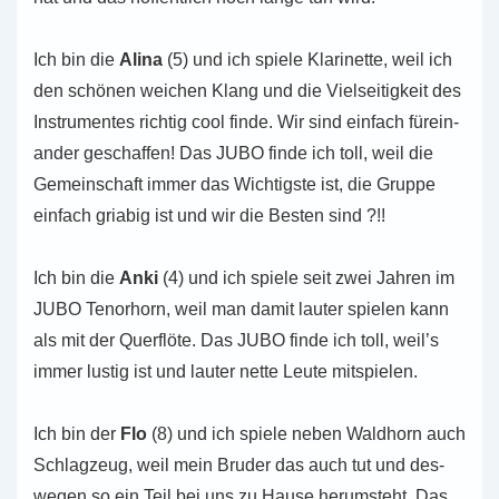
Ich bin die
Alina
(5) und ich spiele Kla­ri­net­te, weil ich
den schö­nen wei­chen Klang und die Viel­sei­tig­keit des
Instru­men­tes rich­tig cool finde. Wir sind ein­fach für­ein­
an­der geschaf­fen! Das JUBO finde ich toll, weil die
Gemein­schaft immer das Wich­tigs­te ist, die Gruppe
ein­fach gria­big ist und wir die Besten sind ?!!
Ich bin die
Anki
(4) und ich spiele seit zwei Jahren im
JUBO Tenor­horn, weil man damit lauter spie­len kann
als mit der Quer­flö­te. Das JUBO finde ich toll, weil’s
immer lustig ist und lauter nette Leute mitspielen.
Ich bin der
Flo
(8) und ich spiele neben Wald­horn auch
Schlag­zeug, weil mein Bruder das auch tut und des­
we­gen so ein Teil bei uns zu Hause her­um­steht. Das